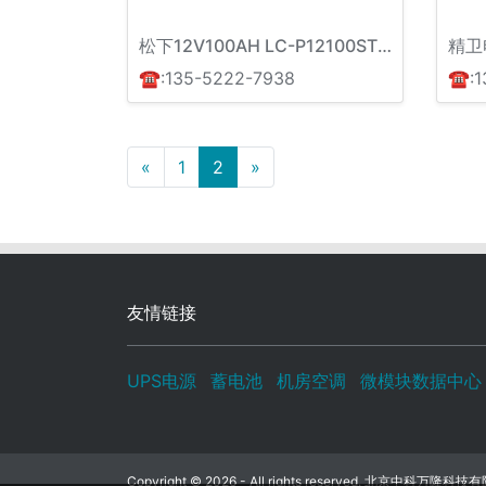
松下12V100AH LC-P12100ST Panasonic
精卫
☎:135-5222-7938
☎:1
上一页
下一页
«
1
2
»
友情链接
UPS电源
蓄电池
机房空调
微模块数据中心
Copyright © 2026 - All rights reserved. 北京中科万隆科