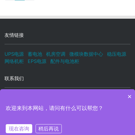
友情链接
UPS电源
蓄电池
机房空调
微模块数据中心
稳压电源
网络机柜
EPS电源
配件与电池柜
联系我们
×
电子邮箱:
UPS666666@163.COM
服务热线:
135-5222-7938
欢迎来到本网站，请问有什么可以帮您？
24小时服务热
微
信
Copyright © 2026 - All rights reserved. 北京中科万隆科技有限公司
咨
现在咨询
稍后再说
135-5222-793
询
在线咨询
拨打电话